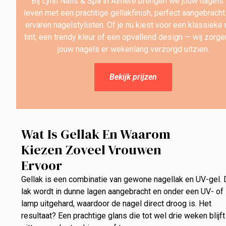
Bij Lynh Nails & Spa in Almere brengen we jouw nagels 
leven met een prachtige gellakfinish, perfect aangebracht
ervaren nagelstylisten. Of je nu kiest voor een klassieke
tint, een trendy kleur of een opvallend design — wij zorge
jouw nagels er wekenlang verzorgd uitzien.
Bekijk prijzen
Wat Is Gellak En Waarom
Kiezen Zoveel Vrouwen
Ervoor
Gellak is een combinatie van gewone nagellak en UV-gel.
lak wordt in dunne lagen aangebracht en onder een UV- of
lamp uitgehard, waardoor de nagel direct droog is. Het
resultaat? Een prachtige glans die tot wel drie weken blijft