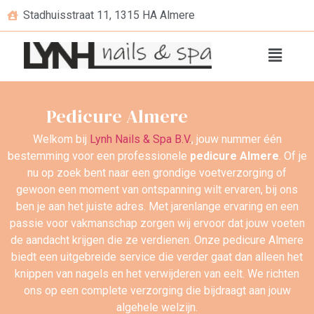
Stadhuisstraat 11, 1315 HA Almere
Pedicure Almere
Pedicure Almere
Welkom bij
Lynh Nails & Spa B.V.
, jouw nummer één
bestemming voor een professionele
pedicure Almere
. Of je
nu op zoek bent naar een grondige voetverzorging of
gewoon een moment van ontspanning wilt ervaren, bij ons
ben je aan het juiste adres. Met jarenlange ervaring en een
passie voor vakmanschap zorgen wij ervoor dat jouw voeten
de aandacht krijgen die ze verdienen. Onze pedicure Almere
biedt een uitgebreide service die verder gaat dan alleen het
knippen van nagels en het verwijderen van eelt. We richten
ons op een complete verzorging die bijdraagt aan jouw
algehele welzijn.